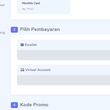
Monthly Card
pun
Rp 77112
Pilih Pembayaran
3
ung
Ewallet
Virtual Account
Kode Promo
4